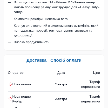
Всі моделі мотопомп ТМ «Könner & Söhnen» тепер
мають посилену рамну конструкцію для «Heavy Duty»
завдань.
Компактні розміри і невелика вага.
Корпус виготовлений з високоміцного алюмінію, який
не піддається корозії, температурним впливам та
деформації.
Висока продуктивність.
Доставка
Спосіб оплати
Оператор
Дата
Ціна
Тариф
Нова пошта
Завтра
перевізника
Нова пошта
Тариф
Завтра
Кур’єр
перевізника