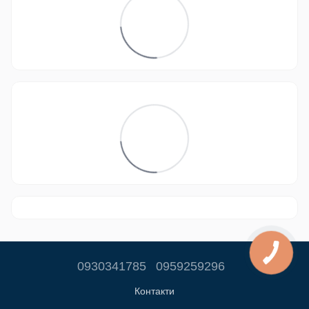
0930341785
0959259296
Контакти