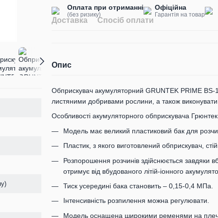
Оплата при отриманні
Офіційна
(без ризику)
Гарантія на товар
Доставка
Спосіб оплати
Опис
Обприскувач акумуляторний GRUNTEK PRIME BS-12-
листяними добривами рослини, а також виконувати 
Особливості акумуляторного обприскувача Грюнтек 
Модель має великий пластиковий бак для розчин
Пластик, з якого виготовлений обприскувач, стій
Розпорошення розчинів здійснюється завдяки 
отримує від вбудованого літій-іонного акумулят
ну)
Тиск усередині бака становить – 0,15-0,4 МПа.
Інтенсивність розпилення можна регулювати.
Модель оснащена широкими ременями на плечі 