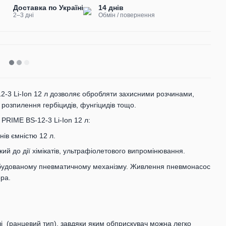
Доставка по Україні
14 днів
2–3 дні
Обмін / повернення
3 Li-Ion 12 л дозволяє обробляти захисними розчинами,
розпилення гербіцидів, фунгіцидів тощо.
PRIME BS-12-3 Li-Ion 12 л:
ів ємністю 12 л.
кий до дії хімікатів, ультрафіолетового випромінювання.
вбудованому пневматичному механізму. Живлення пневмонасос
ора.
(ранцевий тип), завдяки яким обприскувач можна легко