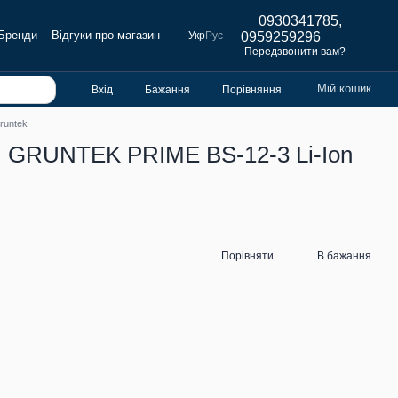
0930341785,
Бренди
Відгуки про магазин
Укр
Рус
0959259296
Передзвонити вам?
Мій кошик
Вхід
Бажання
Порівняння
runtek
 GRUNTEK PRIME BS-12-3 Li-Ion
Порівняти
В бажання