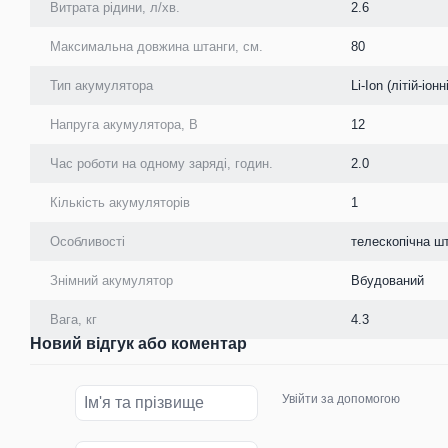
Витрата рідини, л/хв.
2.6
Максимальна довжина штанги, см.
80
Тип акумулятора
Li-Ion (літій-іонні
Напруга акумулятора, В
12
Час роботи на одному заряді, годин.
2.0
Кількість акумуляторів
1
Особливості
телескопічна ш
Знімний акумулятор
Вбудований
Вага, кг
4.3
Новий відгук або коментар
Увійти за допомогою