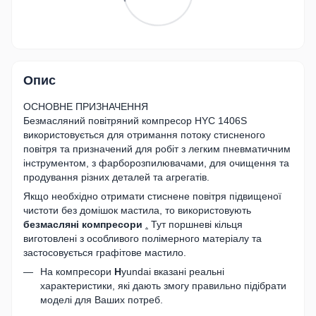
Опис
ОСНОВНЕ ПРИЗНАЧЕННЯ
Безмасляний повітряний компресор HYC 1406S
використовується для отримання потоку стисненого
повітря та призначений для робіт з легким пневматичним
інструментом, з фарборозпилювачами, для очищення та
продування різних деталей та агрегатів.
Якщо необхідно отримати стиснене повітря підвищеної
чистоти без домішок мастила, то використовують
безмасляні компресори
.
Тут поршневі кільця
виготовлені з особливого полімерного матеріалу та
застосовується графітове мастило.
На компресори
H
yundai вказані реальні
характеристики, які дають змогу правильно підібрати
моделі для Ваших потреб.