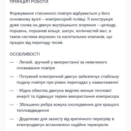
ПРИНЦИП РОБОТИ
Формування стисненого повітря відбувається у його
основному вузлі – компресорній голівці. Її конструкція
дуже схожа на двигун внутрішнього згоряння – циліндр,
поршень, поршневі кільця, шатун, колінчастий вал, а
також система впускних та нагнітальних клапанів, що
працює від перепаду тисків.
ОСОБЛИВОСТІ
· Легкий, зручний у використанні за невеликого
споживання повітря
· Потужний електричний двигун забезпечує стабільну
подачу повітря при різких перепадах у навантаженні
· Мідна обмотка двигуна виділяє менше теплової
енергії та підвищує термін використання компресора
· Збільшено ребра кожуха охолодження для кращого
тепловідведення
· Додатково для захисту від критичного перегріву в
електродвигун встановлено надійне термореле.