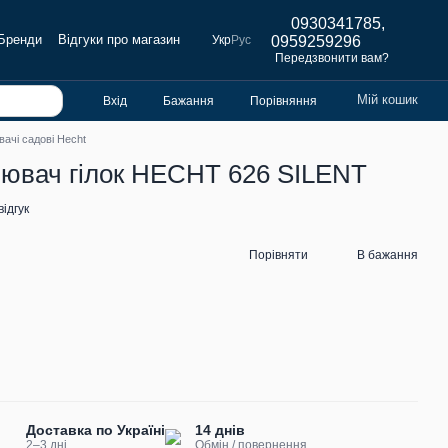
0930341785,
Бренди
Відгуки про магазин
Укр
Рус
0959259296
Передзвонити вам?
Мій кошик
Вхід
Бажання
Порівняння
ачі садові Hecht
ювач гілок HECHT 626 SILENT
ідгук
Порівняти
В бажання
Доставка по Україні
14 днів
2–3 дні
Обмін / повернення