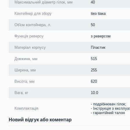
Максимальний діаметр гілок, мм
40
Контейнер для збору
без бака
Об'єм контейнера, л.
50
Функція реверсу
з реверсом
Матеріал корпусу
Пластик
Довжина, мм
515
Ширина, мм
255
Висота, мм
620
Вага, кг
10.0
- подрібнювач гілок;
Комплектація
- Інструкція з експлуат
- гарантійний талон
Новий відгук або коментар