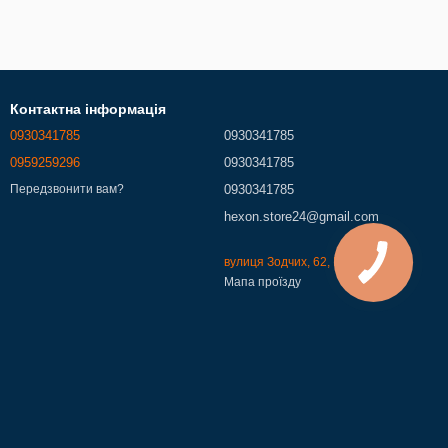
Контактна інформація
0930341785
0930341785
0959259296
0930341785
0930341785
Передзвонити вам?
hexon.store24@gmail.com
вулиця Зодчих, 62, Київ, 02000
Мапа проїзду