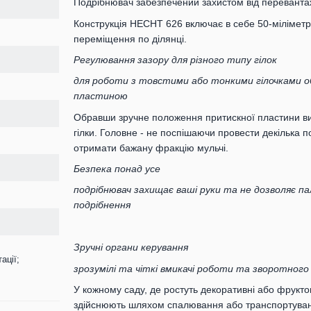
Подрібнювач забезпечений захистом від перевантаж
Конструкція HECHT 626 включає в себе 50-міліметров
переміщення по ділянці.
Регулювання зазору для різного типу гілок
для роботи з товстими або тонкими гілочками 
пластиною
Обравши зручне положення притискної пластини ви 
гілки. Головне - не поспішаючи провести декілька п
отримати бажану фракцію мульчі.
Безпека понад усе
подрібнювач захищає ваші руки та не дозволяє п
подрібнення
Зручні органи керування
ації;
зрозумілі та чіткі вмикачі роботи та зворотного
У кожному саду, де ростуть декоративні або фруктов
здійснюють шляхом спалювання або транспортуван