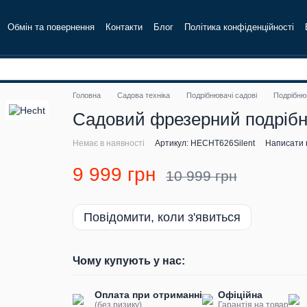
Обмін та повернення
Контакти
Блог
Політика конфіденційності
Головна
Садова техніка
Подрібнювачі садові
Подрібнюв
Садовий фрезерний подрібн
Немає в наявності
Артикул: HECHT626Silent
Написати в
9 999 грн
10 999 грн
Повідомити, коли з'явиться
Чому купують у нас:
Оплата при отриманні
Офіційна
(без ризику)
Гарантія на товар