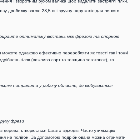
ення і зворотним рухом валика щоб видалити застряглі гілки.
у дробилку вагою 23,5 кг і зручну пару коліс для легкого
обирайте оптимальну відстань між фрезою та опорною
можете однаково ефективно переробляти як товсті так і тонкі
одрібнень гілок (важливо сорт та товщина заготовок), та
альцям потрапити у робочу область, де відбувається
 руху фрези
і дерева, створюється багато відходів. Часто утилізацію
ня на полігон. За допомогою подрібнювача можна отримати