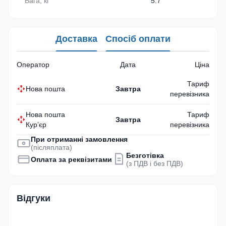
Вага, кг
5.7
Доставка
Спосіб оплати
Оператор
Дата
Ціна
Тариф
Нова пошта
Завтра
перевізника
Нова пошта
Тариф
Завтра
Кур’єр
перевізника
При отриманні замовлення
(післяплата)
Безготівка
Оплата за реквізитами
(з ПДВ і без ПДВ)
Відгуки