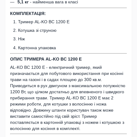
5,1 кг
- найменша вага в класі
КОМПЛЕКТАЦІЯ:
Тример AL-KO BC 1200 E
Котушка зі струною
Ніж
Картонна упаковка
ОПИС ТРИМЕРА
AL-KO BC 1200 E
AL-KO BC 1200 E - електричний тример, який
призначається для побутового використання при косінні
трави на газоні і в садах площею до 300 кв.м.
Приводиться в рух двигуном з максимальною потужністю
1200 Вт, що цілком достатньо для впевненого і швидкого
прибирання трави. Тример AL-KO BC 1200 E має 2
режими роботи, для котушки з волосінню і ножа
відповідно. Довжину штанги користувач також може
виставити самостійно під свій зріст. Тример
поставляється в картонній упаковці з ножем і котушкою з
волосінню для косіння в комплекті.