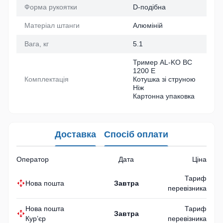
Форма рукоятки
D-подібна
Матеріал штанги
Алюміній
Вага, кг
5.1
Тример AL-KO BC
1200 E
Комплектація
Котушка зі струною
Ніж
Картонна упаковка
Доставка
Спосіб оплати
Оператор
Дата
Ціна
Тариф
Нова пошта
Завтра
перевізника
Нова пошта
Тариф
Завтра
Кур’єр
перевізника