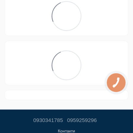
0930341785
0959259296
Контакти