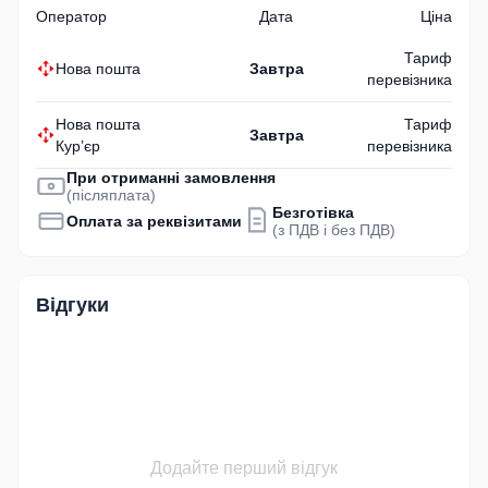
Оператор
Дата
Ціна
Тариф
Нова пошта
Завтра
перевізника
Нова пошта
Тариф
Завтра
Кур’єр
перевізника
При отриманні замовлення
(післяплата)
Безготівка
Оплата за реквізитами
(з ПДВ і без ПДВ)
Відгуки
Додайте перший відгук