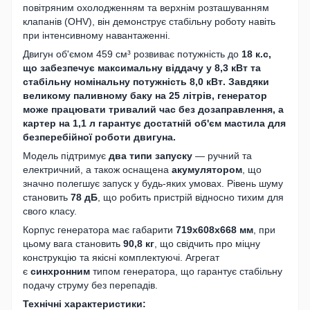
повітряним охолодженням та верхнім розташуванням
клапанів (OHV), він демонструє стабільну роботу навіть
при інтенсивному навантаженні.
Двигун об'ємом 459 см³ розвиває потужність до
18 к.с,
що забезпечує максимальну віддачу у
8,3 кВт
та
стабільну номінальну потужність
8,0 кВт
. Завдяки
великому паливному баку на
25 літрів
, генератор
може працювати тривалий час без дозаправлення, а
картер на
1,1 л
гарантує достатній об'єм мастила для
безперебійної роботи двигуна.
Модель підтримує
два типи запуску
— ручний та
електричний, а також оснащена
акумулятором
, що
значно полегшує запуск у будь-яких умовах. Рівень шуму
становить
78 дБ
, що робить пристрій відносно тихим для
свого класу.
Корпус генератора має габарити
719х608х668 мм
, при
цьому вага становить
90,8 кг
, що свідчить про міцну
конструкцію та якісні комплектуючі. Агрегат
є
синхронним
типом генератора, що гарантує стабільну
подачу струму без перепадів.
Технічні характеристики: