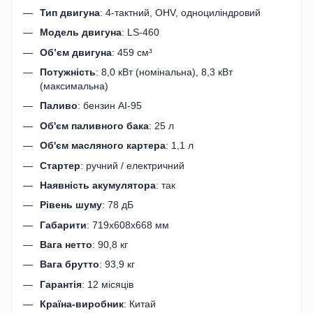
Тип двигуна
: 4-тактний, OHV, одноциліндровий
Модель двигуна
: LS-460
Об’єм двигуна
: 459 см³
Потужність
: 8,0 кВт (номінальна), 8,3 кВт
(максимальна)
Паливо
: бензин АІ-95
Об'єм паливного бака
: 25 л
Об'єм масляного картера
: 1,1 л
Стартер
: ручний / електричний
Наявність акумулятора
: так
Рівень шуму
: 78 дБ
Габарити
: 719х608х668 мм
Вага нетто
: 90,8 кг
Вага брутто
: 93,9 кг
Гарантія
: 12 місяців
Країна-виробник
: Китай