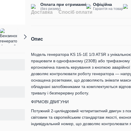
Оплата при отриманні
Офіційна
(без ризику)
Гарантія на товар
Доставка
Спосіб оплати
Опис
Модель генератора KS 15-1E 1/3 ATSR з унікально
працювати в однофазному (230В) або трифазному (
ергономічна панель керування з кнопкою аварійно
дозволяє контролювати роботу генератора — напругу
оснащена розетками, що дозволяють знімати максим
обладнані запобіжниками та комплектуються відпов
тривалу і безперервну роботу.
ФІРМОВІ ДВИГУНИ
Потужний 2-циліндровий чотиритактний двигун з пов
світовим та європейським стандартам якості, екон
індивідуальний номер, що дозволяє контролювати я