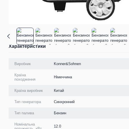
Характеристики
Виробник
Konner&Sohnen
Країна
Німеччина
походження
Країна виробник
Китай
Тип генератора
Синхронний
Тип палива
Бензин
Номінальна
12.0
потужність, кВт