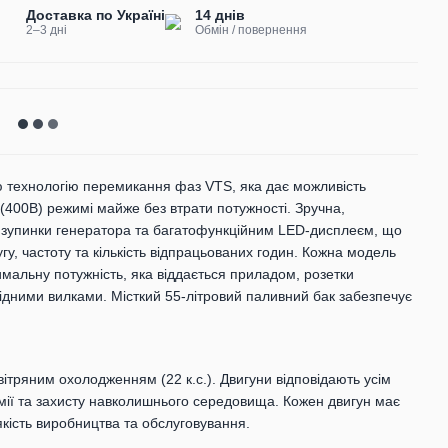
Доставка по Україні
14 днів
2–3 дні
Обмін / повернення
ю технологію перемикання фаз VTS, яка дає можливість
400В) режимі майже без втрати потужності. Зручна,
ї зупинки генератора та багатофункційним LED-дисплеєм, що
, частоту та кількість відпрацьованих годин. Кожна модель
альну потужність, яка віддається приладом, розетки
ідними вилками. Місткий 55-літровий паливний бак забезпечує
ітряним охолодженням (22 к.с.). Двигуни відповідають усім
омії та захисту навколишнього середовища. Кожен двигун має
кість виробництва та обслуговування.