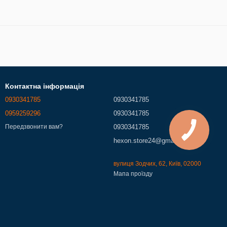
Контактна інформація
0930341785
0930341785
0959259296
0930341785
0930341785
Передзвонити вам?
hexon.store24@gmail.com
вулиця Зодчих, 62, Київ, 02000
Мапа проїзду