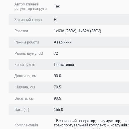
Автоматичний
Так
регулятор напруги
Захисний кожух
Ні
Розетки
1х63A (230V), 1х32A (230V)
Режим роботи
Аварійний
Рівень шуму, dB
72
Конструкція
Портативна
Довжина, см
90.0
Ширина, см
70.5
Висота, см
90.5
Вага (кг)
155.0
- Бензиновий генератор; - акумулятор; - ко
Комплектація
транспортувальний комплект; - інструкція 