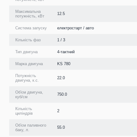
Максимальна
12.5
потужність, кВт
Система запуску
електростарт / авто
Кількість фаз
1 / 3
Тип двигуна
4-тактний
Марка двигуна
KS 780
Потужність
22.0
двигуна, к.с.
Об'єм двигуна,
750.0
куб/см
Кількість
2
циліндрів
Об'єм паливного
55.0
баку, л.