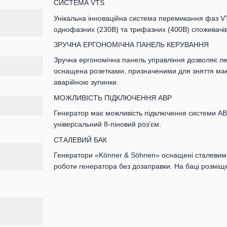
СИСТЕМА VTS
Унікальна інноваційна система перемикання фаз VTS
однофазних (230В) та трифазних (400В) споживачів
ЗРУЧНА ЕРГОНОМІЧНА ПАНЕЛЬ КЕРУВАННЯ
Зручна ергономічна панель управління дозволяє лег
оснащена розетками, призначеними для зняття мак
аварійною зупинки.
МОЖЛИВІСТЬ ПІДКЛЮЧЕННЯ АВР
Генератор має можливість підключення системи АВ
універсальний 8-піновий роз’єм.
СТАЛЕВИЙ БАК
Генератори «Könner & Söhnen» оснащені сталевим 
роботи генератора без дозаправки. На баці розміще