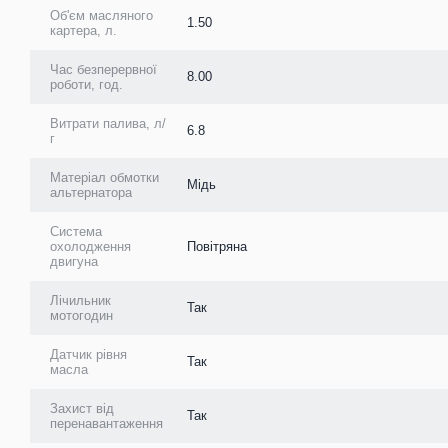
Об'єм масляного
1.50
картера, л.
Час безперервної
8.00
роботи, год.
Витрати палива, л/
6.8
г
Матеріал обмотки
Мідь
альтернатора
Система
охолодження
Повітряна
двигуна
Лічильник
Так
мотогодин
Датчик рівня
Так
масла
Захист від
Так
перенавантаження