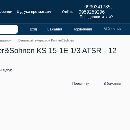
0930341785,
Бренди
Відгуки про магазин
Укр
Рус
0959259296
Передзвонити вам?
Мій кошик
Вхід
Бажання
Порівняння
нератори
Бензинові генератори Konner&Sohnen
r&Sohnen KS 15-1E 1/3 ATSR - 12
 відгук
Порівняти
В бажання