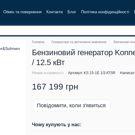
Обмін та повернення
Контакти
Блог
Політика конфіденційності
Головна
Генератори та автономне живлення
Бензинові ге
Бензиновий генератор Konne
/ 12.5 кВт
Немає в наявності
Артикул: KS 15-1E 1/3 ATSR
Написати
167 199 грн
Повідомити, коли з'явиться
Чому купують у нас: