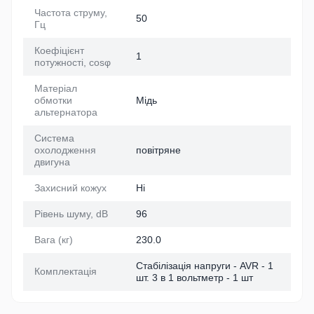
Частота струму,
50
Гц
Коефіцієнт
1
потужності, cosφ
Матеріал
обмотки
Мідь
альтернатора
Система
охолодження
повітряне
двигуна
Захисний кожух
Ні
Рівень шуму, dB
96
Вага (кг)
230.0
Стабілізація напруги - AVR - 1
Комплектація
шт. 3 в 1 вольтметр - 1 шт