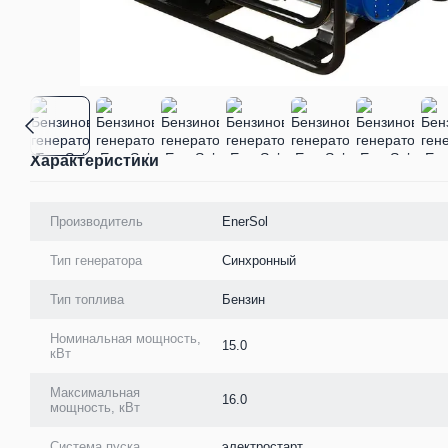
Характеристики
Производитель
EnerSol
Тип генератора
Синхронный
Тип топлива
Бензин
Номинальная мощность,
15.0
кВт
Максимальная
16.0
мощность, кВт
Система пуска
электростарт