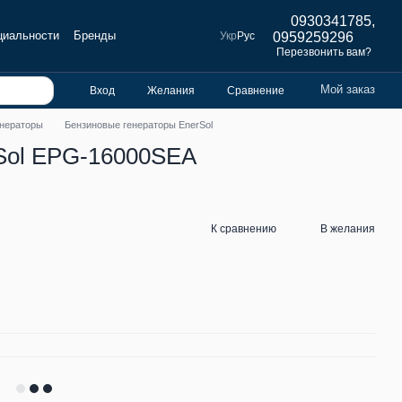
0930341785,
циальности
Бренды
Укр
Рус
0959259296
Перезвонить вам?
Мой заказ
Вход
Желания
Сравнение
енераторы
Бензиновые генераторы EnerSol
Sol EPG-16000SEA
К сравнению
В желания