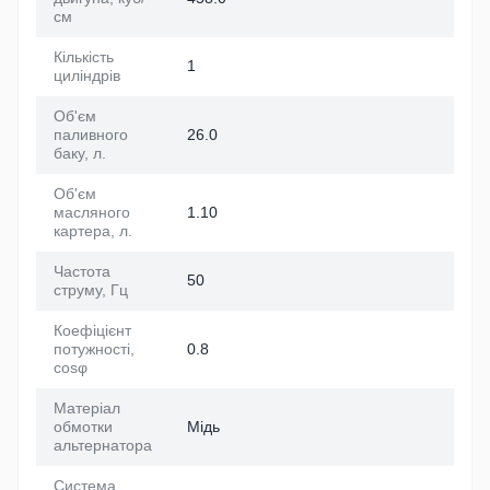
см
Кількість
1
циліндрів
Об'єм
паливного
26.0
баку, л.
Об'єм
масляного
1.10
картера, л.
Частота
50
струму, Гц
Коефіцієнт
потужності,
0.8
cosφ
Матеріал
обмотки
Мідь
альтернатора
Система