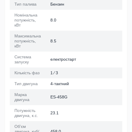
Тип палива
Бензин
Номінальна
потужність,
8.0
кВт
Максимальна
потужність,
8.5
кВт
Система
електростарт
запуску
Кількість фаз
1 ⁄ 3
Тип двигуна
4-тактний
Марка
ES-458G
двигуна
Потужність
23.1
двигуна, к.с.
Об'єм
двигуна, куб/
458.0