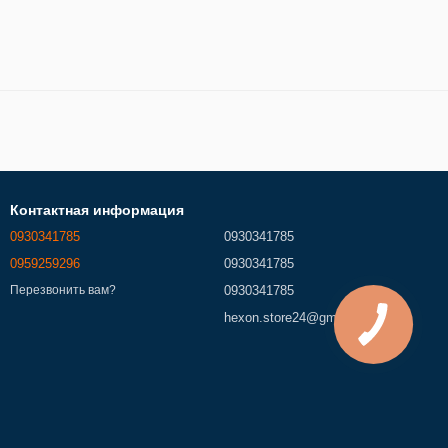
Контактная информация
0930341785
0930341785
0959259296
0930341785
0930341785
Перезвонить вам?
hexon.store24@gmail.com