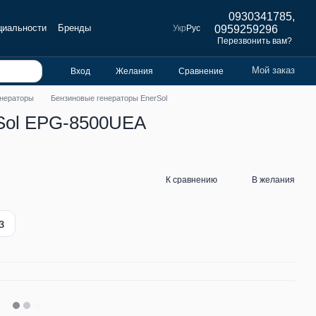
0930341785,
циальности
Бренды
Укр
Рус
0959259296
Перезвонить вам?
Мой заказ
Вход
Желания
Сравнение
енераторы
Бензиновые генераторы EnerSol
rSol EPG-8500UEA
К сравнению
В желания
з