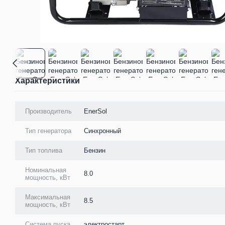
Характеристики
Производитель
EnerSol
Тип генератора
Синхронный
Тип топлива
Бензин
Номинальная
8.0
мощность, кВт
Максимальная
8.5
мощность, кВт
Система пуска
электростарт