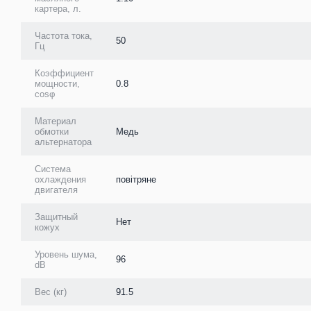
картера, л.
Частота тока,
50
Гц
Коэффициент
мощности,
0.8
cosφ
Материал
обмотки
Медь
альтернатора
Система
охлаждения
повітряне
двигателя
Защитный
Нет
кожух
Уровень шума,
96
dB
Вес (кг)
91.5