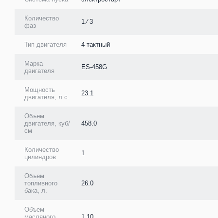
Количество
1 ⁄ 3
фаз
Тип двигателя
4-тактный
Марка
ES-458G
двигателя
Мощность
23.1
двигателя, л.с.
Объем
двигателя, куб/
458.0
см
Количество
1
цилиндров
Объем
топливного
26.0
бака, л.
Объем
масляного
1.10