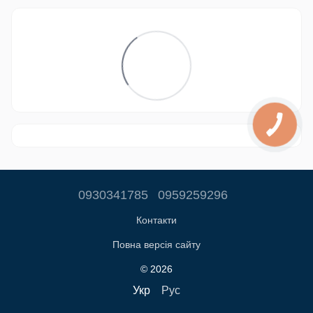
0930341785
0959259296
Контакти
Повна версія сайту
© 2026
Укр
Рус