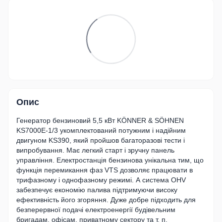
Опис
Генератор бензиновий 5,5 кВт KÖNNER & SÖHNEN
KS7000E-1/3 укомплектований потужним і надійним
двигуном KS390, який пройшов багаторазові тести і
випробування. Має легкий старт і зручну панель
управління. Електростанція бензинова унікальна тим, що
функція перемикання фаз VTS дозволяє працювати в
трифазному і однофазному режимі. А система OHV
забезпечує економію палива підтримуючи високу
ефективність його згоряння. Дуже добре підходить для
безперервної подачі електроенергії будівельним
бригадам, офісам, приватному сектору та т. п.