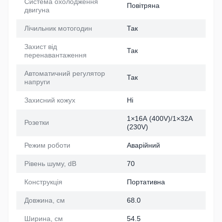
Система охолодження
Повітряна
двигуна
Лічильник мотогодин
Так
Захист від
Так
перенавантаження
Автоматичний регулятор
Так
напруги
Захисний кожух
Ні
1×16А (400V)/1×32А
Розетки
(230V)
Режим роботи
Аварійний
Рівень шуму, dB
70
Конструкція
Портативна
Довжина, см
68.0
Ширина, см
54.5