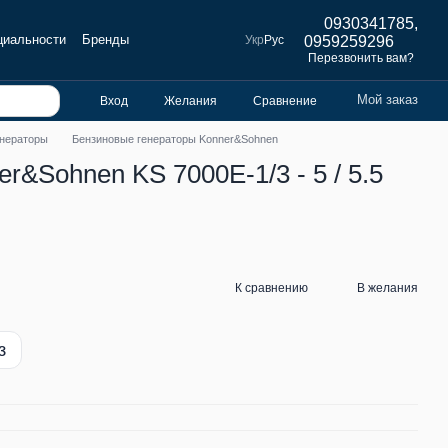
0930341785,
циальности
Бренды
Укр
Рус
0959259296
Перезвонить вам?
Мой заказ
Вход
Желания
Сравнение
енераторы
Бензиновые генераторы Konner&Sohnen
r&Sohnen KS 7000E-1/3 - 5 / 5.5
К сравнению
В желания
з