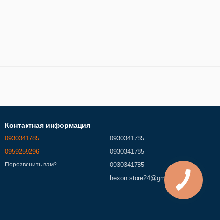
Контактная информация
0930341785
0930341785
0959259296
0930341785
0930341785
Перезвонить вам?
hexon.store24@gmail.com