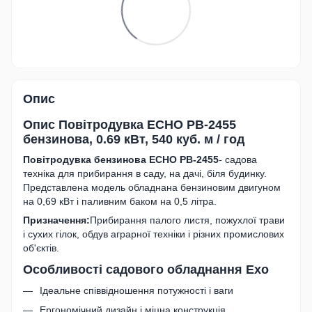
Опис
Опис
Повітродувка ECHO PB-2455
бензинова, 0.69 кВт, 540 куб. м / год
Повітродувка бензинова ECHO PB-2455
- садова
техніка для прибирання в саду, на дачі, біля будинку.
Представлена модель обладнана бензиновим двигуном
на 0,69 кВт і паливним баком на 0,5 літра.
Призначення:
Прибирання палого листя, пожухлої трави
і сухих гілок, обдув аграрної техніки і різних промислових
об'єктів.
Особливості садового обладнання Ехо
Ідеальне співвідношення потужності і ваги
Ергономічний дизайн і міцна конструкція