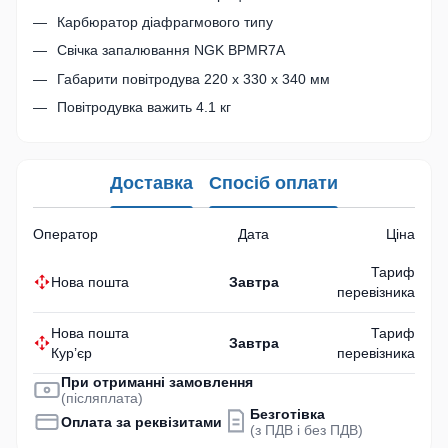
Карбюратор діафрагмового типу
Свічка запалювання NGK BPMR7A
Габарити повітродува 220 x 330 x 340 мм
Повітродувка важить 4.1 кг
Доставка
Спосіб оплати
Оператор
Дата
Ціна
Тариф
Нова пошта
Завтра
перевізника
Нова пошта
Тариф
Завтра
Кур’єр
перевізника
При отриманні замовлення
(післяплата)
Безготівка
Оплата за реквізитами
(з ПДВ і без ПДВ)