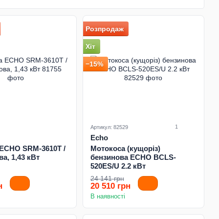
Розпродаж
Хіт
−15%
1
Артикул: 82529
Echo
ECHO SRM-3610T /
Мотокоса (кущоріз)
а, 1,43 кВт
бензинова ECHO BCLS-
520ES/U 2.2 кВт
24 141 грн
н
20 510 грн
В наявності