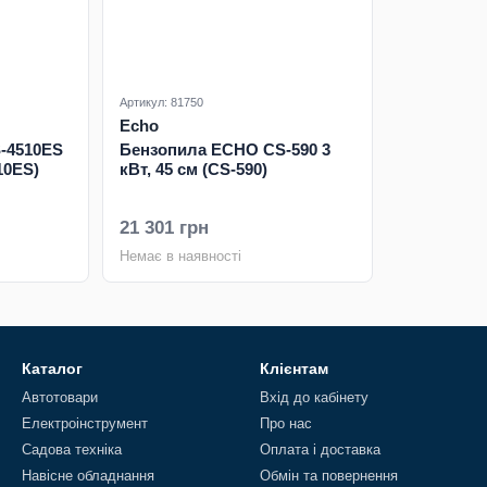
Артикул: 81750
Echo
-4510ES
Бензопила ECHO CS-590 3
10ES)
кВт, 45 см (CS-590)
21 301 грн
Немає в наявності
Каталог
Клієнтам
Автотовари
Вхід до кабінету
Електроінструмент
Про нас
Садова техніка
Оплата і доставка
Навісне обладнання
Обмін та повернення