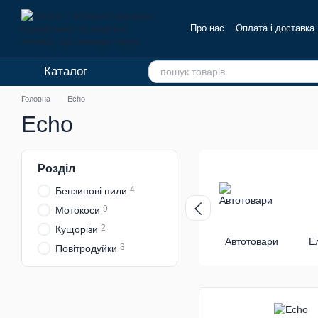
Перейти до основного контенту
Про нас
Оплата і доставка
Каталог
Головна
Echo
Echo
Розділ
4
Бензинові пили
9
Мотокоси
2
Кущорізи
Автотовари
Е
3
Повітродуйки