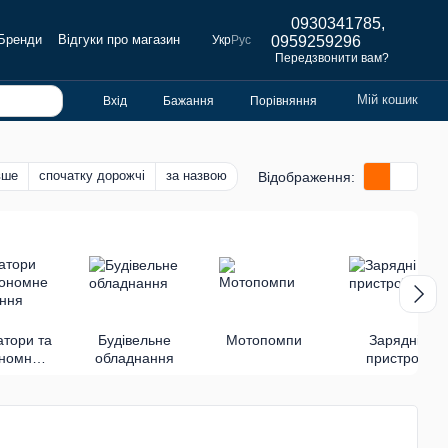
0930341785,
Бренди
Відгуки про магазин
Укр
Рус
0959259296
Передзвонити вам?
Мій кошик
Вхід
Бажання
Порівняння
вше
спочатку дорожчі
за назвою
Відображення:
атори та
Будівельне
Мотопомпи
Зарядні
ономне
обладнання
пристрої
лення