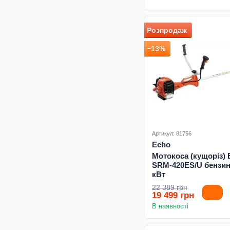
Розпродаж
−13%
Артикул: 81756
Echo
Мотокоса (кущоріз)
SRM-420ES/U бензино
кВт
22 389 грн
19 499 грн
В наявності