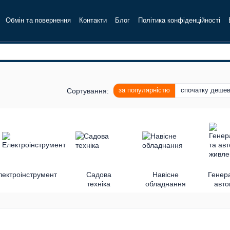
Обмін та повернення
Контакти
Блог
Політика конфіденційності
за популярністю
спочатку деше
Сортування:
лектроінструмент
Садова
Навісне
Генер
техніка
обладнання
авт
жив