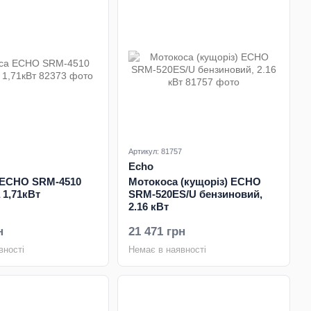
Артикул: 81757
Echo
 ECHO SRM-4510
Мотокоса (кущоріз) ECHO
 1,71кВт
SRM-520ES/U бензиновий,
2.16 кВт
н
21 471 грн
вності
Немає в наявності