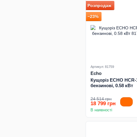
Розпродаж
−23%
Артикул: 81759
Echo
Кущоріз ECHO HCR-
бензинові, 0.58 кВт
24 514 грн
18 799 грн
В наявності