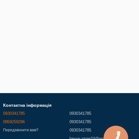
Контактна інформація
0930341785
0930341785
0959259296
0930341785
0930341785
Передзвонити вам?
hexon.store24@gmail.com