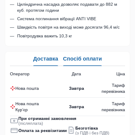
Циліндрична насадка дозволяє подавати до 882 м
куб. протягом години
Система поглинання вібрації ANTI VIBE
Швидкість повітря на виході може досягати 96,4 м/с
Повітродувка важить 10,3 кг
Доставка
Спосіб оплати
Оператор
Дата
Ціна
Тариф
Нова пошта
Завтра
перевізника
Нова пошта
Тариф
Завтра
Кур’єр
перевізника
При отриманні замовлення
(післяплата)
Безготівка
Оплата за реквізитами
(з ПДВ і без ПДВ)