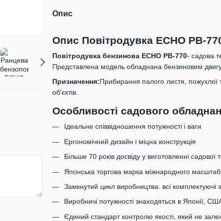
Опис
Опис
Повітродувка ECHO PB-770 б
Повітродувка бензинова ECHO PB-770
- садова т
Представлена модель обладнана бензиновим двигуно
Призначення:
Прибирання палого листя, пожухлої тр
об'єктів.
Особливості садового обладнан
Ідеальне співвідношення потужності і ваги
Ергономічний дизайн і міцна конструкція
Більше 70 років досвіду у виготовленні садової т
Японська торгова марка міжнародного масштаб
Замкнутий цикл виробництва: всі комплектуючі 
Виробничі потужності знаходяться в Японії, США
Єдиний стандарт контролю якості, який не зале