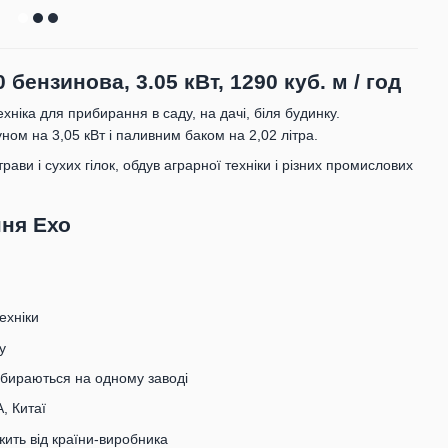
ензинова, 3.05 кВт, 1290 куб. м / год
ехніка для прибирання в саду, на дачі, біля будинку.
м на 3,05 кВт і паливним баком на 2,02 літра.
ави і сухих гілок, обдув аграрної техніки і різних промислових
ня Ехо
ехніки
у
збираються на одному заводі
, Китаї
жить від країни-виробника