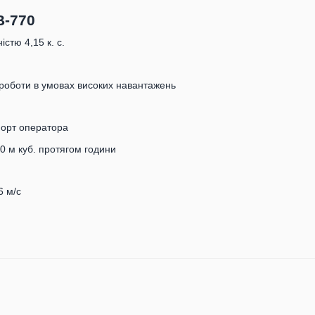
B-770
стю 4,15 к. с.
 роботи в умовах високих навантажень
форт оператора
0 м куб. протягом години
6 м/с