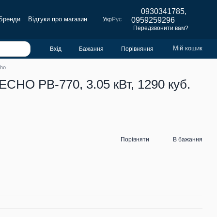
0930341785,
Бренди
Відгуки про магазин
Укр
Рус
0959259296
Передзвонити вам?
Мій кошик
Вхід
Бажання
Порівняння
cho
CHO PB-770, 3.05 кВт, 1290 куб.
Порівняти
В бажання