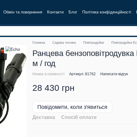
Обмін та повернення
Контакти
Блог
Політика конфіденційності
Головна
Садова техніка
Повітродуйки
Повітродуйки E
Ранцева бензоповітродувка E
м / год
Немає в наявності
Артикул: 81762
Написати відгук
28 430 грн
Повідомити, коли з'явиться
Доставка
Спосіб оплати