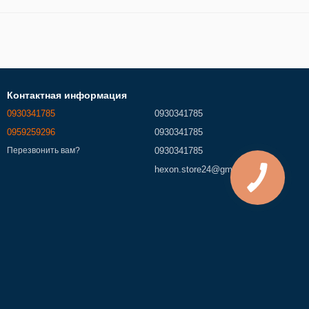
Контактная информация
0930341785
0930341785
0959259296
0930341785
0930341785
Перезвонить вам?
hexon.store24@gmail.com