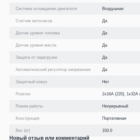
Система охлаждения двигателя
Воздушная
Счетчик моточасов
Да
Датчик уровня топлива
Да
Датчик уровня масла
Да
Защита от перегрузки
Да
Автоматический регулятор напряжения
Да
Защитный кожух
Нет
Розетки
2х16А (220), 1х32А 
Режим работы
Непрерывный
Конструкция
Портативная
Вес (кг)
150.0
Новый отзыв или комментарий