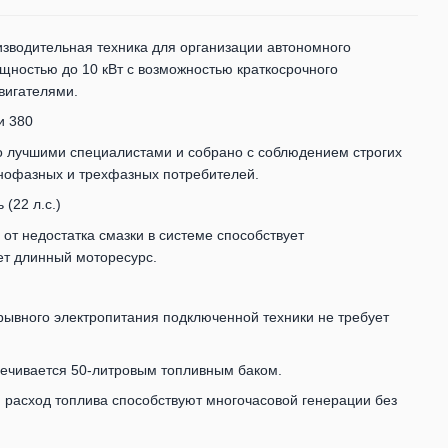
зводительная техника для организации автономного
ностью до 10 кВт с возможностью краткосрочного
вигателями.
и 380
 лучшими специалистами и собрано с соблюдением строгих
нофазных и трехфазных потребителей.
(22 л.с.)
от недостатка смазки в системе способствует
т длинный моторесурс.
рывного электропитания подключенной техники не требует
печивается 50-литровым топливным баком.
 расход топлива способствуют многочасовой генерации без