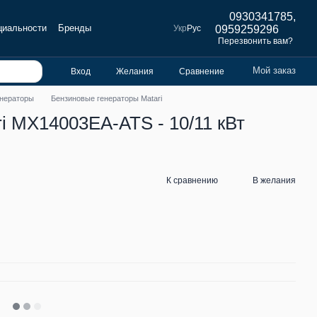
0930341785,
циальности
Бренды
Укр
Рус
0959259296
Перезвонить вам?
Мой заказ
Вход
Желания
Сравнение
енераторы
Бензиновые генераторы Matari
i MX14003EA-ATS - 10/11 кВт
К сравнению
В желания