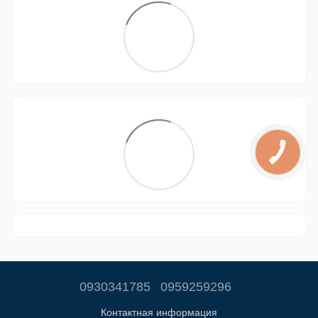
0930341785
0959259296
Контактная информация