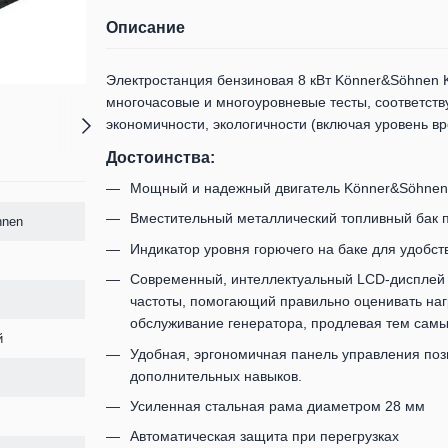
Описание
Электростанция бензиновая 8 кВт Könner&Söhnen 
многочасовые и многоуровневые тесты, соответст
экономичности, экологичности (включая уровень в
Достоинства:
Мощный и надежный двигатель Könner&Söhnen
Вместительный металлический топливный бак п
hnen
Индикатор уровня горючего на баке для удобст
Современный, интеллектуальный LCD-дисплей 
частоты, помогающий правильно оценивать нагр
обслуживание генератора, продлевая тем самы
й
Удобная, эргономичная панель управления позв
дополнительных навыков.
Усиленная стальная рама диаметром 28 мм
Автоматическая защита при перегрузках