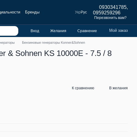
0930341785,
циальности
Бренды
Укр
Рус
0959259296
Перезвонить вам?
Мой заказ
Вход
Желания
Сравнение
енераторы
Бензиновые генераторы Konner&Sohnen
 & Sohnen KS 10000E - 7.5 / 8
К сравнению
В желания