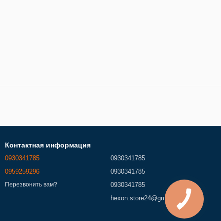
Контактная информация
0930341785
0930341785
0959259296
0930341785
0930341785
Перезвонить вам?
hexon.store24@gmail.com