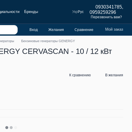
0930341785,
циальности
Бренды
Укр
Рус
0959259296
Перезвонить вам?
Мой заказ
Вход
Желания
Сравнение
енераторы
Бензиновые генераторы GENERGY
ERGY CERVASCAN - 10 / 12 кВт
К сравнению
В желания