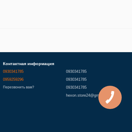
Контактная информация
0930341785
0930341785
0959259296
0930341785
0930341785
Перезвонить вам?
hexon.store24@gmail.com