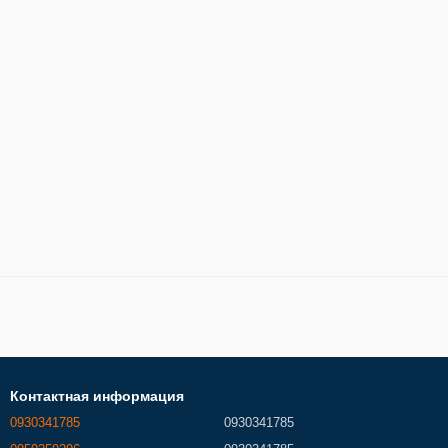
Контактная информация
0930341785
0930341785