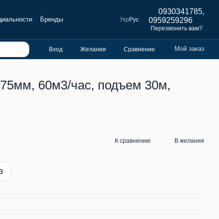
0930341785,
циальности
Бренды
Укр
Рус
0959259296
Перезвонить вам?
Мой заказ
Вход
Желания
Сравнение
75мм, 60м3/час, подъем 30м,
К сравнению
В желания
з