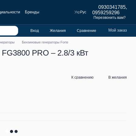
0930341785,
циальности
Бренды
Укр
Рус
0959259296
Перезвонить вам?
Мой заказ
Вход
Желания
Сравнение
енераторы
Бензиновые генераторы Forte
 FG3800 PRO – 2.8/3 кВт
К сравнению
В желания