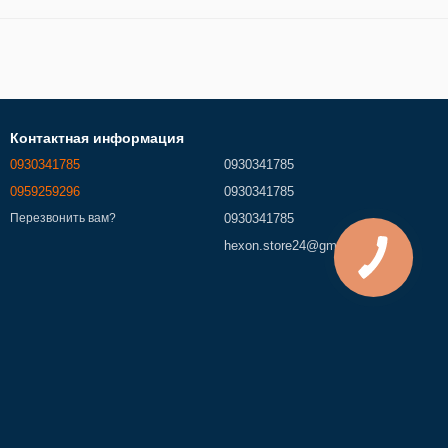
Контактная информация
0930341785
0930341785
0959259296
0930341785
0930341785
Перезвонить вам?
hexon.store24@gmail.com