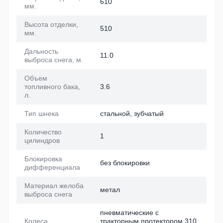
610
мм.
Высота отделки,
510
мм.
Дальность
11.0
выброса снега, м.
Объем
топливного бака,
3.6
л.
Тип шнека
стальной, зубчатый
Количество
1
цилиндров
Блокировка
без блокировки
дифференциала
Материал желоба
метал
выброса снега
пневматические с
Колеса
тракторным протектором 310