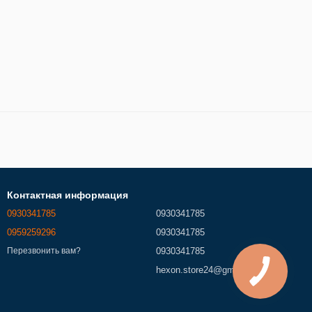
Контактная информация
0930341785
0930341785
0959259296
0930341785
0930341785
Перезвонить вам?
hexon.store24@gmail.com