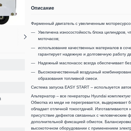
Описание
Фирменный двигатель с увеличенным моторесурсо
Увеличена износостойкость блока цилиндров, ч
моточасов;
использование качественных материалов в соч
гарантирует надежную и долговечную работу дв
Надежный маслонасос всегда обеспечивает бе
Высококачественный воздушный комбинирован
образования топливной смеси.
Система запуска EASY START – используется автом
Альтернатор – все генераторы Hyundai комплектую
й
Обмотка из меди не перегревается, выдерживает 
обладает отличной токоотдачей. Изготавливаются 
присутствие дефектов связанных с человеческим 
дополнительной фиксацией обмоток. Балансировка
высокоточном оборудовании с применением элект