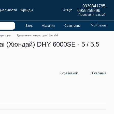
0930341785,
циальности
Бренды
Укр
Рус
0959259296
Перезвонить вам?
Мой заказ
Вход
Желания
Сравнение
нераторы
Дизельные генераторы Hyundai
i (Хюндай) DHY 6000SE - 5 / 5.5
К сравнению
В желания