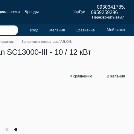
0930341785,
циальности
Бренды
Укр
Рус
0959259296
Перезвонить вам?
Мой заказ
Вход
Желания
Сравнение
енераторы
Бензиновые генераторы VULKAN
SC13000-III - 10 / 12 кВт
К сравнению
В желания